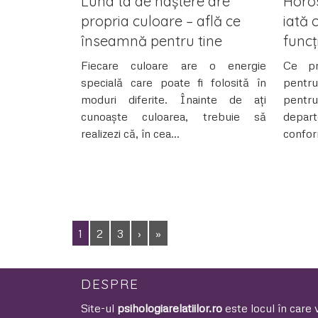
Luna ta de naștere are
Horo
propria culoare – află ce
iată 
înseamnă pentru tine
funcț
Fiecare culoare are o energie
Ce pr
specială care poate fi folosită în
pentru
moduri diferite. Înainte de ați
pentru
cunoaște culoarea, trebuie să
depar
realizezi că, în cea...
confor
1
2
3
›
»
DESPRE
Site-ul
psihologiarelatiilor.ro
este locul în care 