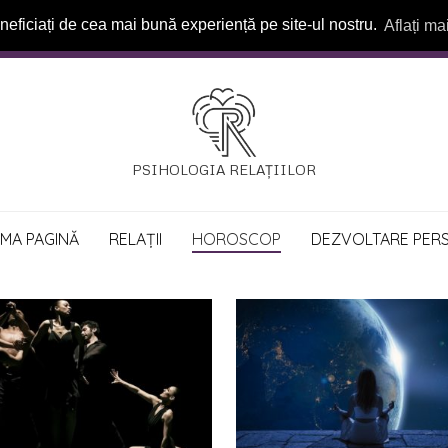
neficiați de cea mai bună experiență pe site-ul nostru.
Aflați ma
PSIHOLOGIA RELAȚIILOR
IMA PAGINĂ
RELAȚII
HOROSCOP
DEZVOLTARE PER