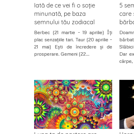
Iată de ce vei fi o soție
5 sem
minunată, pe baza
care 
semnului tău zodiacal
bărba
Berbec (21 martie – 19 aprilie) Îți
Doamne
plac senzațiile tari. Taur (20 aprilie –
bărbat
21 mai) Ești de încredere și de
Slăbic
prosperare. Gemeni (22...
Dar ex
cârpe,