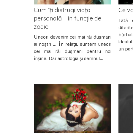
Cum îți distrugi viața
Ce vo
personală – în funcție de
Iată 
zodie
diferi
bărbat
Uneori devenim cei mai răi dușmani
idealu
ai noștri … În relații, suntem uneori
un part
cei mai răi dușmani pentru noi
înșine. Dar astrologia și semnul...