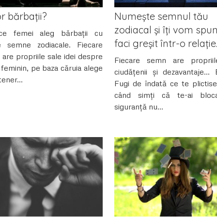
r bărbații?
Numește semnul tău
zodiacal și îți vom spu
ce femei aleg bărbații cu
faci greșit într-o relație
te semne zodiacale. Fiecare
 are propriile sale idei despre
Fiecare semn are propriil
l feminin, pe baza căruia alege
ciudățenii și dezavantaje…
ener...
Fugi de îndată ce te plictise
când simți că te-ai bloc
siguranță nu...