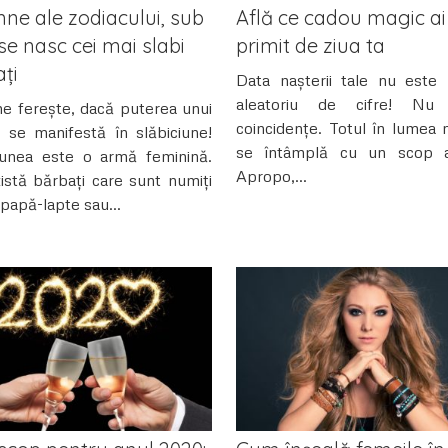
ne ale zodiacului, sub
Află ce cadou magic ai
se nasc cei mai slabi
primit de ziua ta
ți
Data nașterii tale nu este
aleatoriu de cifre! Nu 
 ferește, dacă puterea unui
coincidențe. Totul în lumea 
 se manifestă în slăbiciune!
se întâmplă cu un scop a
iunea este o armă feminină.
Apropo,...
istă bărbați care sunt numiți
 papă-lapte sau...