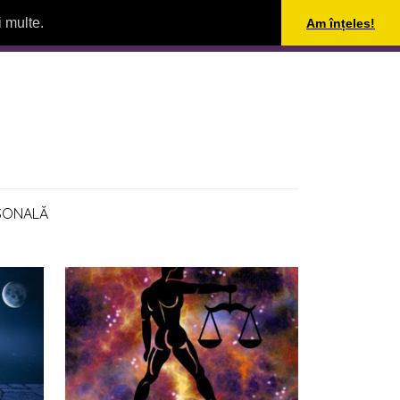
i multe.
Am înțeles!
SONALĂ