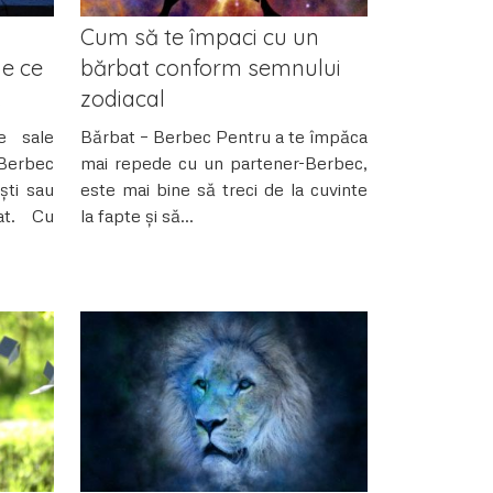
Cum să te împaci cu un
ne ce
bărbat conform semnului
.
zodiacal
e sale
Bărbat – Berbec Pentru a te împăca
 Berbec
mai repede cu un partener-Berbec,
ști sau
este mai bine să treci de la cuvinte
at. Cu
la fapte și să...