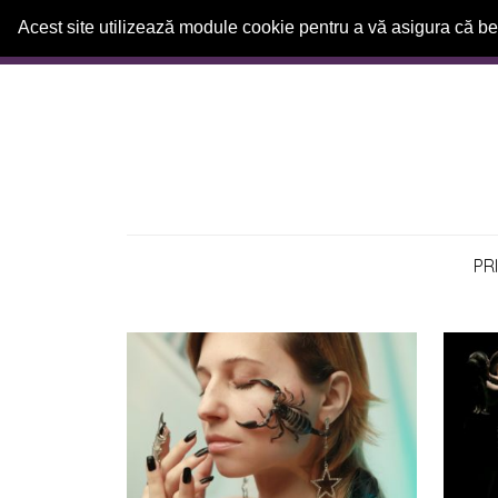
Acest site utilizează module cookie pentru a vă asigura că be
Prima
pagină
Relații
Horoscop
PR
Dezvoltare
Personală