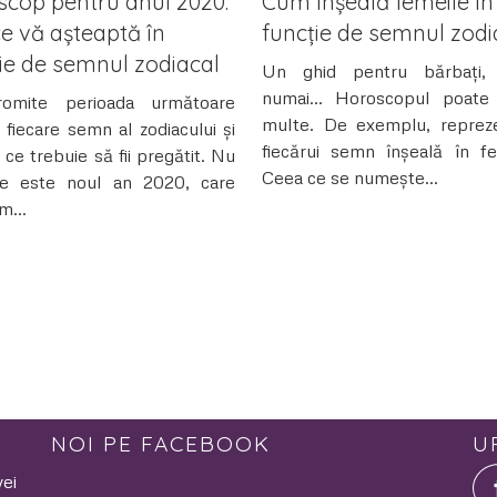
scop pentru anul 2020:
Cum înșeală femeile în
ce vă așteaptă în
funcție de semnul zodi
ie de semnul zodiacal
Un ghid pentru bărbați,
numai… Horoscopul poate
omite perioada următoare
multe. De exemplu, repreze
 fiecare semn al zodiacului și
fiecărui semn înșeală în fel
 ce trebuie să fii pregătit. Nu
Ceea ce se numește...
te este noul an 2020, care
m...
NOI PE FACEBOOK
U
vei