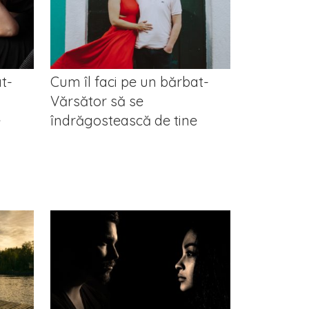
t-
Cum îl faci pe un bărbat-
Vărsător să se
e
îndrăgostească de tine