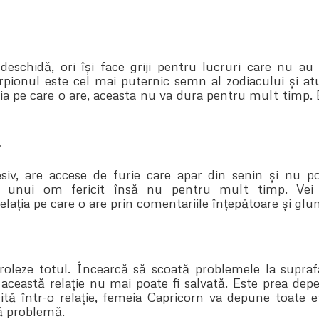
deschidă, ori își face griji pentru lucruri care nu au
pionul este cel mai puternic semn al zodiacului și a
a pe care o are, aceasta nu va dura pentru mult timp. Em
r
siv, are accese de furie care apar din senin și nu pot
 unui om fericit însă nu pentru mult timp. Vei
ația pe care o are prin comentariile înțepătoare și glum
n
oleze totul. Încearcă să scoată problemele la supraf
 această relație nu mai poate fi salvată. Este prea depe
ită într-o relație, femeia Capricorn va depune toate e
ă problemă.