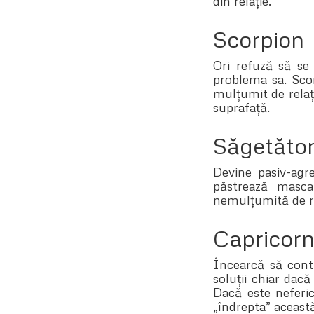
din relație.
Scorpion
Ori refuză să se 
problema sa. Scor
mulțumit de relați
suprafață.
Săgetăto
Devine pasiv-agre
păstrează masca
nemulțumită de rel
Capricor
Încearcă să contr
soluții chiar dacă
Dacă este neferic
„îndrepta” aceast