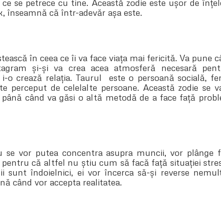
t ce se petrece cu tine. Această zodie este ușor de înțel
k, înseamnă că într-adevăr așa este.
tească în ceea ce îi va face viața mai fericită. Va pune
agram și-și va crea acea atmosferă necesară pent
-o crează relația. Taurul este o persoană socială, feri
e perceput de celelalte persoane. Această zodie se v
 până când va găsi o altă metodă de a face față prob
nu se vor putea concentra asupra muncii, vor plânge 
 pentru că altfel nu știu cum să facă față situației str
ii sunt îndoielnici, ei vor încerca să-și reverse nemu
ână când vor accepta realitatea.