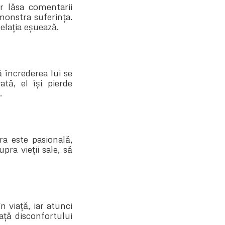
or lăsa comentarii
emonstra suferința.
elația eșuează.
ă încrederea lui se
tă, el își pierde
.
ra este pasională,
ra vieții sale, să
 viață, iar atunci
ță disconfortului