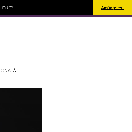
i multe.
Am înțeles!
SONALĂ