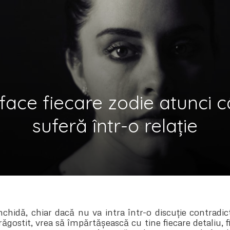
face fiecare zodie atunci 
suferă într-o relație
nchidă, chiar dacă nu va intra într-o discuție contradic
ăgostit, vrea să împărtășească cu tine fiecare detaliu, fi