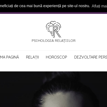
neficiați de cea mai bună experiență pe site-ul nostru.
Aflați ma
PSIHOLOGIA RELAȚIILOR
IMA PAGINĂ
RELAȚII
HOROSCOP
DEZVOLTARE PER