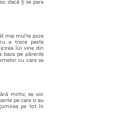
es: dacă ți se pare
 cât mai multe poze
ru a trece peste
cirea lui vine din
a baza pe părerile
lemelor cu care se
fără motiv, se vor
esante pe care o au
lțumirea pe tot în