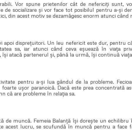
abili. Vor spune prietenilor cât de nefericiți sunt, v
le de socializare și vor face tot posibilul pentru a-și d
ici, din acest motiv se dezamăgesc enorm atunci când r
i apoi disprețuitori. Un leu nefericit este dur, pentru c
atea sa, iar atunci când ceva eșuează în viața priva
, își atacă partenerul și, până la urmă, își continuă viața
tivitate pentru a-și lua gândul de la probleme. Fecioa
 foarte ușor paranoică. Dacă este prea concentrată asup
mn că are probleme în relația sa.
 de muncă. Femeia Balanță își dorește un echilibru în
te acest lucru, se scufundă în muncă pentru a face fa