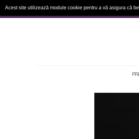
Acest site utilizează module cookie pentru a vă asigura că be
Prima
pagină
Relații
Horoscop
PR
Dezvoltare
Personală