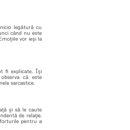
 nicio legătură cu
tunci când nu este
oțiile vor ieși la
 fi explicate. Își
 observa că este
ele sarcastice.
ață și să le caute
ndentă de relație.
forturile pentru a