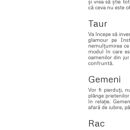
și vrea să știe to
că ceva nu este o
Taur
Va începe să inves
glamour pe Inst
nemulțumirea ce i
modul în care est
oamenilor din jur
confruntă.
Gemeni
Vor fi pierduți, 
plânge prietenilor
în relație. Gemen
afară de iubire, p
Rac