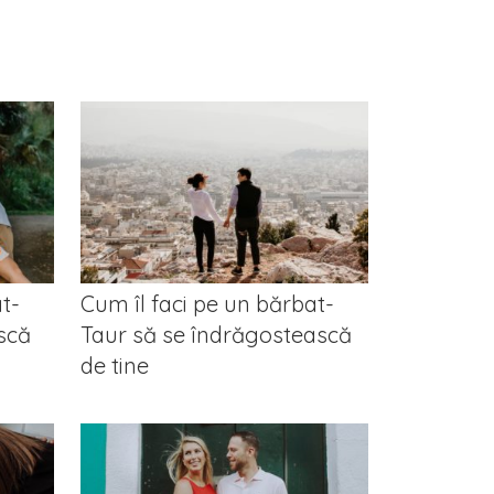
t-
Cum îl faci pe un bărbat-
scă
Taur să se îndrăgostească
de tine