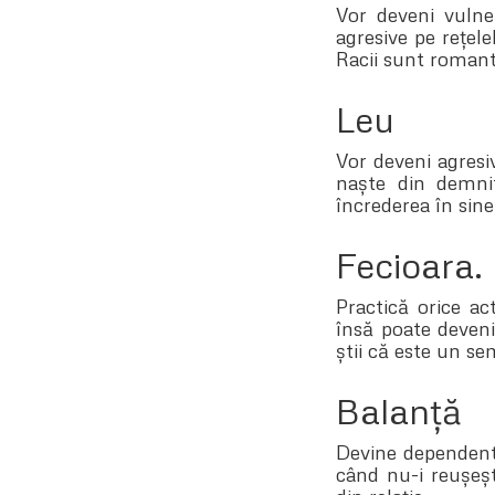
Vor deveni vulner
agresive pe rețele
Racii sunt romant
Leu
Vor deveni agresiv
naște din demnit
încrederea în sine
Fecioara.
Practică orice ac
însă poate deveni
știi că este un se
Balanță
Devine dependentă
când nu-i reușeș