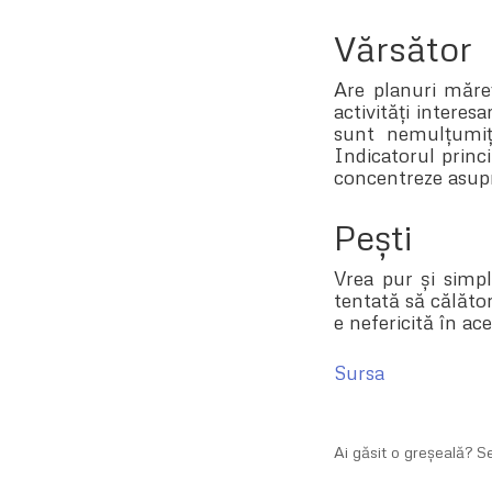
Vărsător
Are planuri măre
activități intere
sunt nemulțumiți
Indicatorul princ
concentreze asupra
Pești
Vrea pur și simplu
tentată să călător
e nefericită în ace
Sursa
Ai găsit o greșeală? 