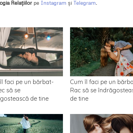
ogia Relațiilor
pe
Instagram
și
Telegram
.
l faci pe un bărbat-
Cum îl faci pe un bărba
ec să se
Rac să se îndrăgostea
gostească de tine
de tine