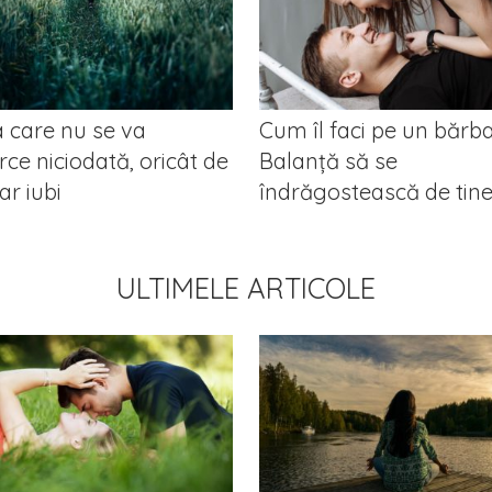
 care nu se va
Cum îl faci pe un bărba
rce niciodată, oricât de
Balanță să se
ar iubi
îndrăgostească de tin
ULTIMELE ARTICOLE