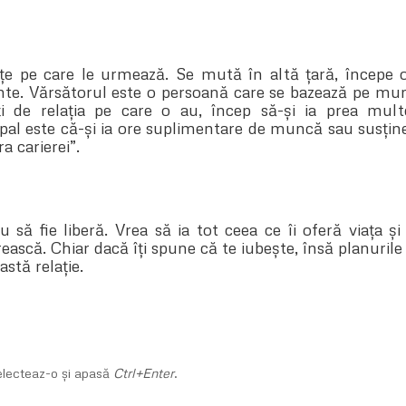
țe pe care le urmează. Se mută în altă țară, începe o
sante. Vărsătorul este o persoană care se bazează pe mu
 de relația pe care o au, încep să-și ia prea multe 
ipal este că-și ia ore suplimentare de muncă sau susține
 carierei”.
 să fie liberă. Vrea să ia tot ceea ce îi oferă viața și
ească. Chiar dacă îți spune că te iubește, însă planurile 
astă relație.
Selecteaz-o și apasă
Ctrl+Enter
.