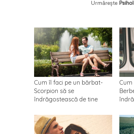
Urmărește
Psihol
Cum îl faci pe un bărbat-
Cum î
Scorpion să se
Berb
îndrăgostească de tine
îndră