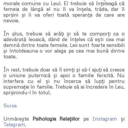
morale comune cu Leul. El trebuie să înțeleagă că
femeia de lângă el nu îl va înșela, trăda, dar îl
sprijini și îi va oferi toată speranţa de care are
nevoie.
În plus, trebuie să arăţi și să te comporți ca o
adevărată leoaică, dând de înţeles că eşti cea mai
demnă dintre toate femeile. Leii sunt foarte sensibili
şi întotdeauna o vor alege pe cea mai bună dintre
toate.
În rest, trebuie doar să îl simţi şi să-l ajuţi să creeze
o uniune puternică și apoi o familie fericită. Nu
interfera cu el și nu încerca să lupți pentru
supremație în familie. Trebuie să ai încredere în Leu,
sprijinindu-l în totul.
Sursa
Urmărește
Psihologia Relațiilor
pe
Instagram
și
Telegram
.