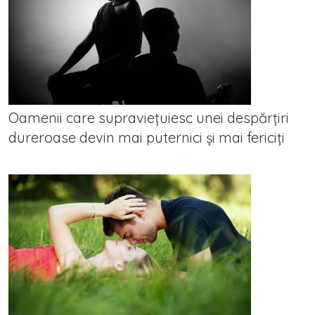
Oamenii care supraviețuiesc unei despărțiri
dureroase devin mai puternici și mai fericiți