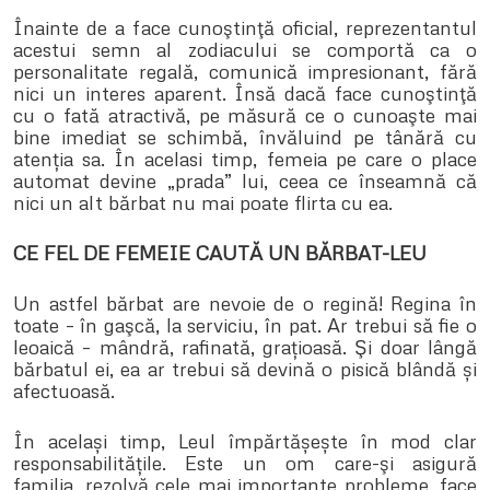
Înainte de a face cunoştinţă oficial, reprezentantul
acestui semn al zodiacului se comportă ca o
personalitate regală, comunică impresionant, fără
nici un interes aparent. Însă dacă face cunoştinţă
cu o fată atractivă, pe măsură ce o cunoaşte mai
bine imediat se schimbă, învăluind pe tânără cu
atenția sa. În acelasi timp, femeia pe care o place
automat devine „prada” lui, ceea ce înseamnă că
nici un alt bărbat nu mai poate flirta cu ea.
CE FEL DE FEMEIE CAUTĂ UN BĂRBAT-LEU
Un astfel bărbat are nevoie de o regină! Regina în
toate – în gaşcă, la serviciu, în pat. Ar trebui să fie o
leoaică – mândră, rafinată, grațioasă. Şi doar lângă
bărbatul ei, ea ar trebui să devină o pisică blândă și
afectuoasă.
În același timp, Leul împărtășește în mod clar
responsabilitățile. Este un om care-şi asigură
familia, rezolvă cele mai importante probleme, face