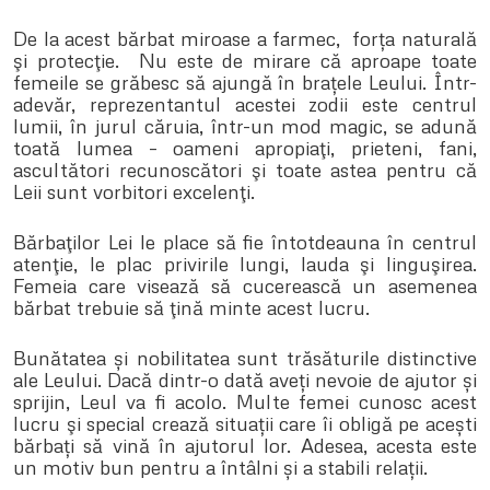
De la acest bărbat miroase a farmec, forța naturală
şi protecţie. Nu este de mirare că aproape toate
femeile se grăbesc să ajungă în brațele Leului. Într-
adevăr, reprezentantul acestei zodii este centrul
lumii, în jurul căruia, într-un mod magic, se adună
toată lumea – oameni apropiaţi, prieteni, fani,
ascultători recunoscători şi toate astea pentru că
Leii sunt vorbitori excelenţi.
Bărbaţilor Lei le place să fie întotdeauna în centrul
atenţie, le plac privirile lungi, lauda şi linguşirea.
Femeia care visează să cucerească un asemenea
bărbat trebuie să ţină minte acest lucru.
Bunătatea și nobilitatea sunt trăsăturile distinctive
ale Leului. Dacă dintr-o dată aveți nevoie de ajutor și
sprijin, Leul va fi acolo. Multe femei cunosc acest
lucru şi special crează situații care îi obligă pe acești
bărbați să vină în ajutorul lor. Adesea, acesta este
un motiv bun pentru a întâlni și a stabili relații.