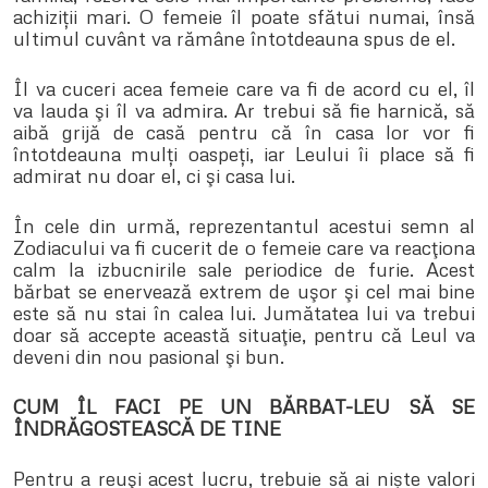
achiziții mari. O femeie îl poate sfătui numai, însă
ultimul cuvânt va rămâne întotdeauna spus de el.
Îl va cuceri acea femeie care va fi de acord cu el, îl
va lauda şi îl va admira. Ar trebui să fie harnică, să
aibă grijă de casă pentru că în casa lor vor fi
întotdeauna mulți oaspeți, iar Leului îi place să fi
admirat nu doar el, ci şi casa lui.
În cele din urmă, reprezentantul acestui semn al
Zodiacului va fi cucerit de o femeie care va reacţiona
calm la izbucnirile sale periodice de furie. Acest
bărbat se enervează extrem de uşor şi cel mai bine
este să nu stai în calea lui. Jumătatea lui va trebui
doar să accepte această situaţie, pentru că Leul va
deveni din nou pasional şi bun.
CUM ÎL FACI PE UN BĂRBAT-LEU SĂ SE
ÎNDRĂGOSTEASCĂ DE TINE
Pentru a reuşi acest lucru, trebuie să ai niște valori