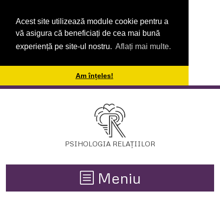
Acest site utilizează module cookie pentru a
vă asigura că beneficiați de cea mai bună
Prima
experiență pe site-ul nostru.
Aflați mai multe.
pagină
Am înțeles!
Relații
Horoscop
Dezvoltare
PSIHOLOGIA RELAȚIILOR
Personală
Meniu