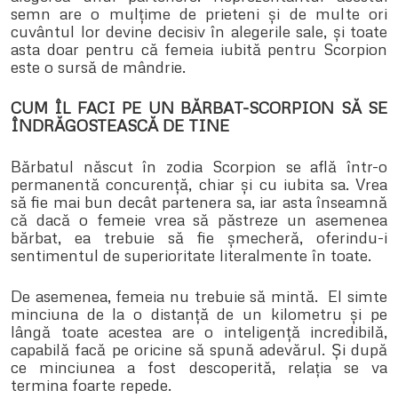
semn are o mulțime de prieteni și de multe ori
cuvântul lor devine decisiv în alegerile sale, și toate
asta doar pentru că femeia iubită pentru Scorpion
este o sursă de mândrie.
CUM ÎL FACI PE UN BĂRBAT-SCORPION SĂ SE
ÎNDRĂGOSTEASCĂ DE TINE
Bărbatul născut în zodia Scorpion se află într-o
permanentă concurență, chiar și cu iubita sa. Vrea
să fie mai bun decât partenera sa, iar asta înseamnă
că dacă o femeie vrea să păstreze un asemenea
bărbat, ea trebuie să fie șmecheră, oferindu-i
sentimentul de superioritate literalmente în toate.
De asemenea, femeia nu trebuie să mintă. El simte
minciuna de la o distanță de un kilometru și pe
lângă toate acestea are o inteligență incredibilă,
capabilă facă pe oricine să spună adevărul. Și după
ce minciunea a fost descoperită, relația se va
termina foarte repede.