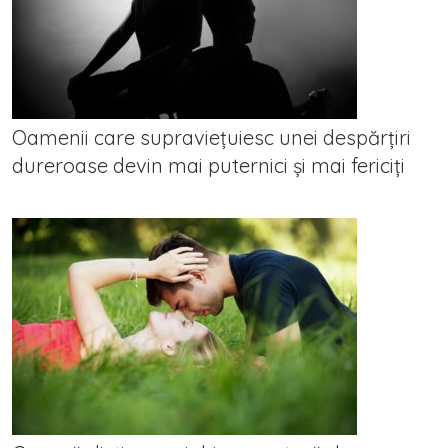
Oamenii care supraviețuiesc unei despărțiri
dureroase devin mai puternici și mai fericiți