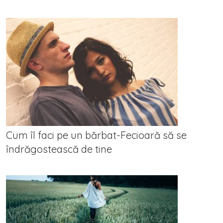
Cum îl faci pe un bărbat-Fecioară să se
îndrăgostească de tine