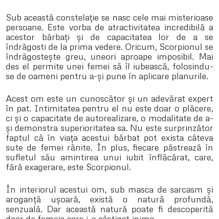
Sub această constelație se nasc cele mai misterioase
persoane. Este vorba de atractivitatea incredibilă a
acestor bărbați și de capacitatea lor de a se
îndrăgosti de la prima vedere. Oricum, Scorpionul se
îndrăgostește greu, uneori aproape imposibil. Mai
des el permite unei femei să îl iubească, folosindu-
se de oameni pentru a-și pune în aplicare planurile.
Acest om este un cunoscător și un adevărat expert
în pat. Intimitatea pentru el nu este doar o plăcere,
ci și o capacitate de autorealizare, o modalitate de a-
și demonstra superioritatea sa. Nu este surprinzător
faptul că în viața acestui bărbat pot exista câteva
sute de femei rănite. În plus, fiecare păstrează în
sufletul său amintirea unui iubit înflăcărat, care,
fără exagerare, este Scorpionul.
În interiorul acestui om, sub masca de sarcasm și
aroganță ușoară, există o natură profundă,
senzuală. Dar această natură poate fi descoperită
doar de femeia care i-a câștigat inima.