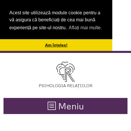
Acest site utilizează module cookie pentru a
vă asigura că beneficiați de cea mai bună
Prima
experiență pe site-ul nostru.
Aflați mai multe.
pagină
Am înțeles!
Relații
Horoscop
Dezvoltare
PSIHOLOGIA RELAȚIILOR
Personală
Meniu