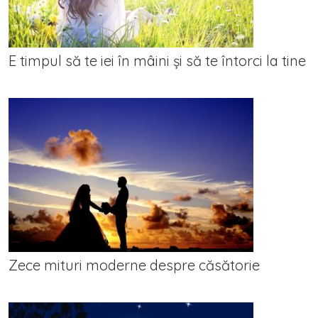
E timpul să te iei în mâini și să te întorci la tine
Zece mituri moderne despre căsătorie