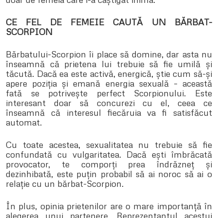
CE FEL DE FEMEIE CAUTĂ UN BĂRBAT-
SCORPION
Bărbatului-Scorpion îi place să domine, dar asta nu
înseamnă că prietena lui trebuie să fie umilă și
tăcută. Dacă ea este activă, energică, știe cum să-și
apere poziția și emană energia sexuală – această
fată se potrivește perfect Scorpionului. Este
interesant doar să concurezi cu el, ceea ce
înseamnă că interesul fiecăruia va fi satisfăcut
automat.
Cu toate acestea, sexualitatea nu trebuie să fie
confundată cu vulgaritatea. Dacă ești îmbrăcată
provocator, te comporți prea îndrăzneț și
dezinhibată, este puțin probabil să ai noroc să ai o
relație cu un bărbat-Scorpion.
În plus, opinia prietenilor are o mare importanță în
alegerea unui partenere. Reprezentantul acestui