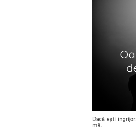
Oam
d
Dacă ești îngrijor
mă.