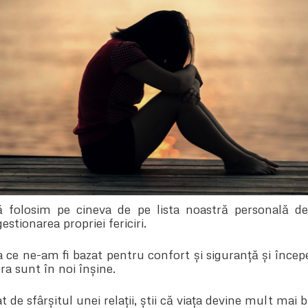
folosim pe cineva de pe lista noastră personală d
estionarea propriei fericiri.
ce ne-am fi bazat pentru confort și siguranță și înce
ra sunt în noi înșine.
at de sfârșitul unei relații, știi că viața devine mult ma