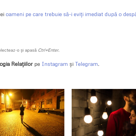
cei
oameni pe care trebuie să-i eviți imediat după o despă
Selecteaz-o și apasă
Ctrl+Enter
.
ogia Relațiilor
pe
Instagram
și
Telegram
.