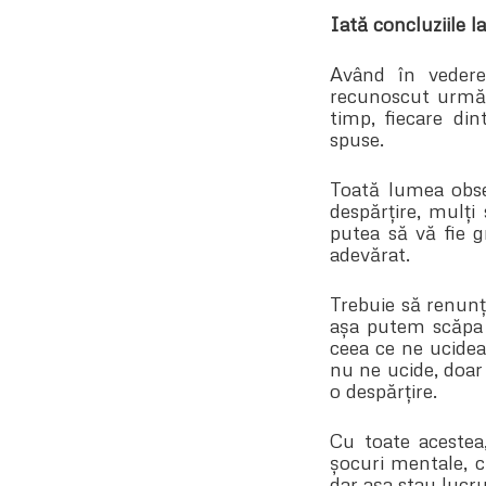
Iată concluziile la
Având în vedere 
recunoscut următo
timp, fiecare din
spuse.
Toată lumea obse
despărțire, mulți
putea să vă fie g
adevărat.
Trebuie să renunț
așa putem scăpa 
ceea ce ne ucidea.
nu ne ucide, doar 
o despărțire.
Cu toate acestea
șocuri mentale, c
dar așa stau lucru