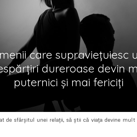
enii care supraviețuiesc 
espărțiri dureroase devin m
puternici și mai fericiți
at de sfârșitul unei relații, să știi că viața devine mu