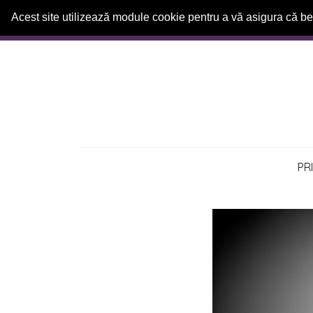
Acest site utilizează module cookie pentru a vă asigura că be
Prima
pagină
Relații
Horoscop
PR
Dezvoltare
Personală