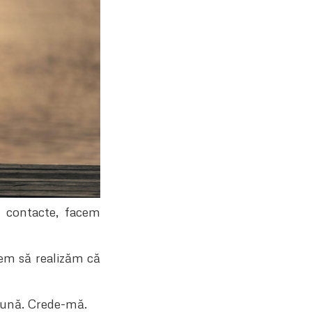
e contacte, facem
pem să realizăm că
i bună. Crede-mă.