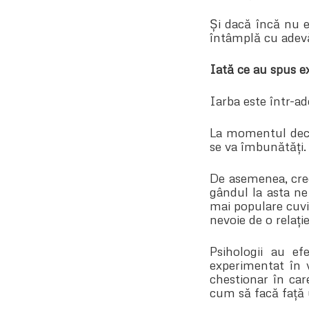
Și dacă încă nu e
întâmplă cu adevăr
Iată ce au spus ex
Iarba este într-ad
La momentul deciz
se va îmbunătăți.
De asemenea, cre
gândul la asta ne
mai populare cuvi
nevoie de o relație
Psihologii au ef
experimentat în 
chestionar în car
cum să facă față u