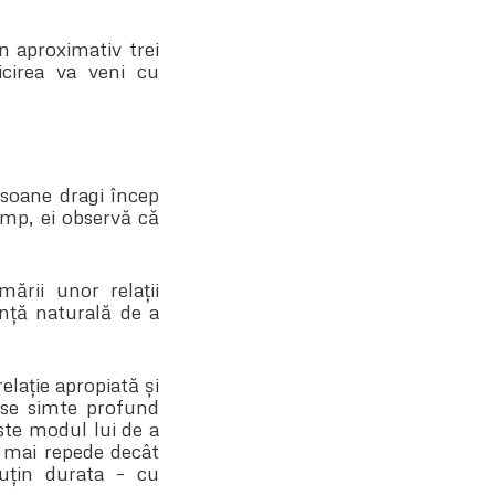
n aproximativ trei
icirea va veni cu
rsoane dragi încep
timp, ei observă că
mării unor relații
ință naturală de a
elație apropiată și
 se simte profund
ste modul lui de a
ce mai repede decât
puțin durata – cu