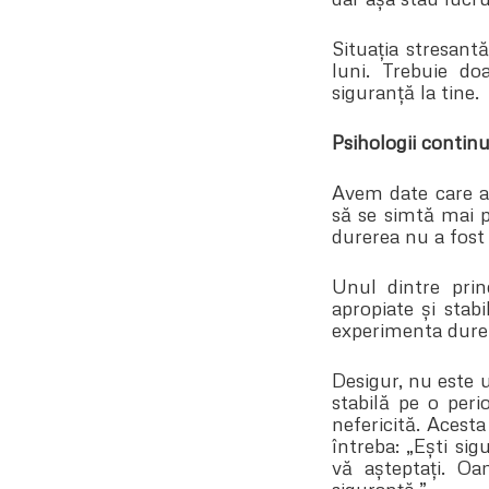
Situația stresant
luni. Trebuie do
siguranță la tine.
Psihologii continu
Avem date care ar
să se simtă mai pu
durerea nu a fost 
Unul dintre princ
apropiate și stab
experimenta dure
Desigur, nu este u
stabilă pe o per
nefericită. Acesta
întreba: „Ești sig
vă așteptați. Oa