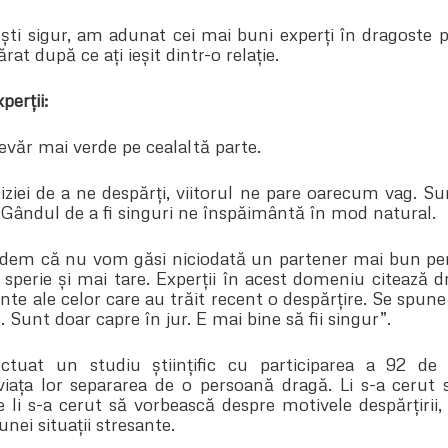
ști sigur, am adunat cei mai buni experți în dragoste p
at după ce ați ieșit dintr-o relație.
perții:
evăr mai verde pe cealaltă parte.
iei de a ne despărți, viitorul ne pare oarecum vag. S
 Gândul de a fi singuri ne înspăimântă în mod natural.
dem că nu vom găsi niciodată un partener mai bun pent
 sperie și mai tare. Experții în acest domeniu citează 
nte ale celor care au trăit recent o despărțire. Se spu
. Sunt doar capre în jur. E mai bine să fii singur”.
ectuat un studiu științific cu participarea a 92 de
viața lor separarea de o persoană dragă. Li s-a cerut
e li s-a cerut să vorbească despre motivele despărțirii
nei situații stresante.