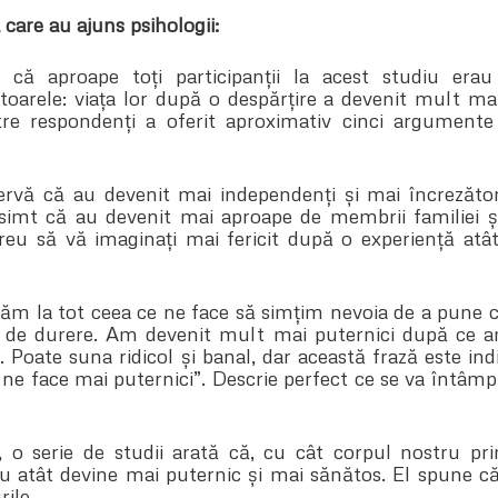
 care au ajuns psihologii:
că aproape toți participanții la acest studiu erau
arele: viața lor după o despărțire a devenit mult ma
tre respondenți a oferit aproximativ cinci argumente 
rvă că au devenit mai independenți și mai încrezător
 simt că au devenit mai aproape de membrii familiei și
reu să vă imaginați mai fericit după o experiență atât 
ăm la tot ceea ce ne face să simțim nevoia de a pune ca
de durere. Am devenit mult mai puternici după ce a
 Poate suna ridicol și banal, dar această frază este ind
ne face mai puternici”. Descrie perfect ce se va întâmpl
, o serie de studii arată că, cu cât corpul nostru p
u atât devine mai puternic și mai sănătos. El spune c
rile.