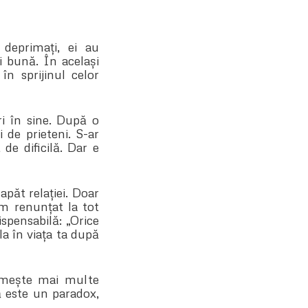
 deprimați, ei au
i bună. În același
în sprijinul celor
i în sine. După o
 de prieteni. S-ar
de dificilă. Dar e
păt relației. Doar
m renunțat la tot
ispensabilă: „Orice
a în viața ta după
rimește mai multe
ă este un paradox,