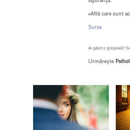
siguranță.”
»Află care sunt a
Sursa
Ai găsit o greșeală? 
Urmărește
Psihol