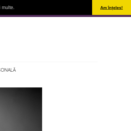
i multe.
Am înțeles!
SONALĂ