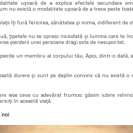
alitate ușoară de a explica efectele secundare emo
 cum nu există o modalitate ușoară de a trece peste toate
ații îți fură fericirea, sănătatea și inima, indiferent de st
uă, țipetele nu se opresc niciodată și lumina care te în
rea pierderii unei persoane dragi este de nesuportat.
pierde un membru al corpului tău. Apoi, dintr-o dată, eș
astă durere și sunt pe deplin convins că nu există o
re iese ceva cu adevărat frumos: găsim iubire reînnoi
riciți în această viață.
 noi