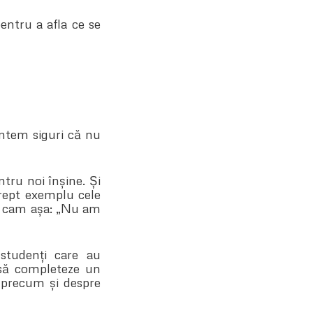
entru a afla ce se
untem siguri că nu
ru noi înșine. Și
drept exemplu cele
ne cam așa: „Nu am
 studenți care au
 să completeze un
, precum și despre