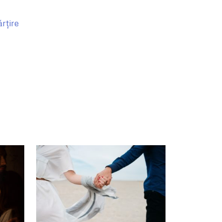
rțire