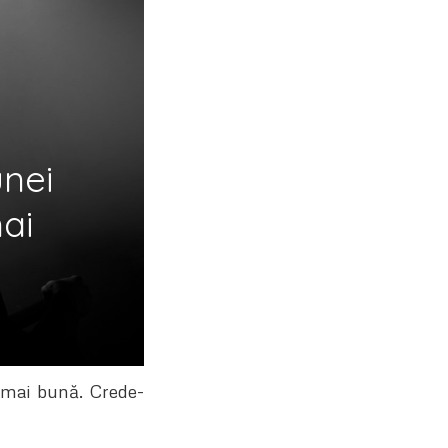
unei
ai
lt mai bună. Crede-