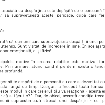
ă asociată cu despărțirea este depășită de o persoană î
ar să supraviețuiești acestei perioade, după care fer
ă:
ată că oamenii care supraviețuiesc despărțirii unei pe
ternici. Sunt vizitați de încredere în sine. În același 
doar emoțională, ci și fizică.
ipalele motive în crearea relațiilor este motivul for
ile. Prin urmare, atunci când îl pierdem, există o tend
re profundă.
șor să te despărți de o persoană cu care ai dezvoltat o r
ioadă lungă de timp. Desigur, la început toată lumea
 este modul în care creierul tău va reacționa – acesta e
ur că ai făcut-o?”. Dar, de obicei, această condiție tre
menii supraestimează stresul unei despărțiri – cel 