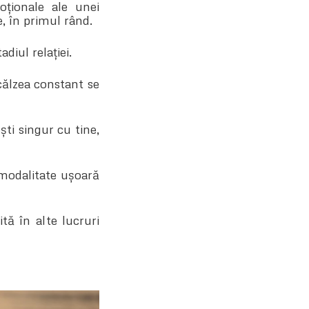
ționale ale unei
, în primul rând.
adiul relației.
călzea constant se
ti singur cu tine,
 modalitate ușoară
tă în alte lucruri