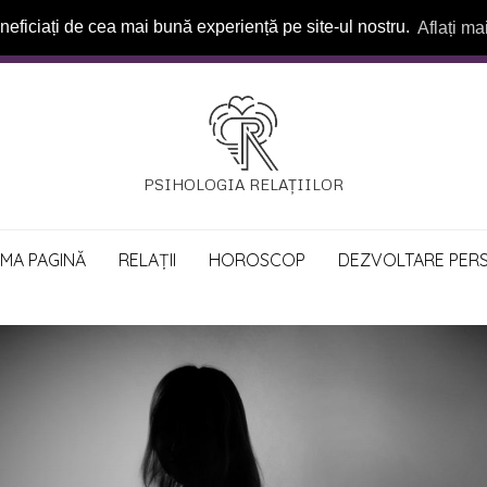
neficiați de cea mai bună experiență pe site-ul nostru.
Aflați ma
PSIHOLOGIA RELAȚIILOR
IMA PAGINĂ
RELAȚII
HOROSCOP
DEZVOLTARE PER